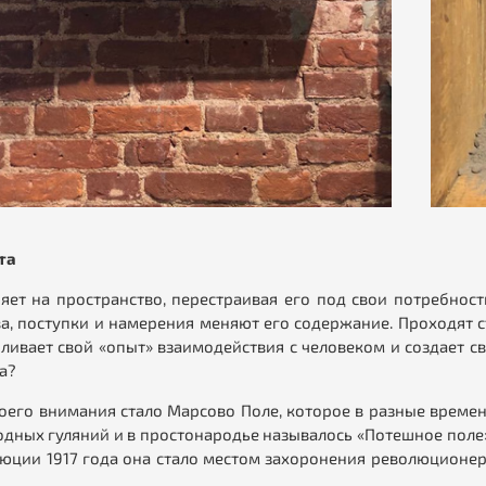
та
яет на пространство, перестраивая его под свои потребнос
а, поступки и намерения меняют его содержание. Проходят с
ливает свой «опыт» взаимодействия с человеком и создает с
а?
его внимания стало Марсово Поле, которое в разные времен
дных гуляний и в простонародье называлось «Потешное поле»
юции 1917 года она стало местом захоронения революционер