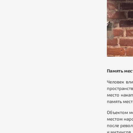
Память мес
Человек вли
пространств
место накап
память мест
Объектом мо
местом наро
после револ
и митингов.